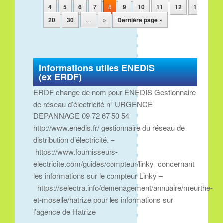
4
5
6
7
8
9
10
11
12
13
…
20
30
…
»
Dernière page »
Informations utiles ENEDIS
(ex ERDF)
ERDF change de nom pour ENEDIS Gestionnaire
de réseau d’électricité n° URGENCE
DEPANNAGE 09 72 67 50 54
http://www.enedis.fr/ gestionnaire du réseau de
distribution d’électricité. –
https://www.fournisseurs-
electricite.com/guides/compteur/linky concernant
les informations sur le compteur Linky –
https://selectra.info/demenagement/annuaire/meurthe-
et-moselle/hatrize pour les informations sur
l’agence de Hatrize