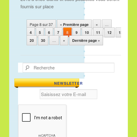
fournis sur place
Navigation des articles
Page 8 sur 37
« Première page
«
…
4
5
6
7
8
9
10
11
12
13
…
20
30
…
»
Dernière page »
Recherche
NEWSLETTER