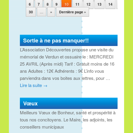
6
7
8
9
10
11
12
13
14
15
30
…
»
Dernière page »
Sortie à ne pas manquer!!
L’Association Découvertes propose une visite du
mémorial de Verdun et ossuaire le : MERCREDI
25 AVRIL (Après midi) Tarif : Gratuit moins de 16
ans Adultes : 12€ Adhérents : 9€ L’info vous
parviendra dans vos boites aux lettres, pour …
Lire la suite
→
Vœux
Meilleurs Vœux de Bonheur, santé et prospérité à
tous nos concitoyens. Le Maire, les adjoints, les
conseillers municipaux