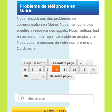
Problème de téléphone en
Mairie
Nous rencontrons des problèmes de
communication en Mairie. Nous n’arrivons plus
émettre, ni recevoir des appels. Nous mettons tout
en œuvre afin de régler ce problème au plus vite.
Nous vous remercions de votre compréhension.
Cordialement,
Navigation des articles
Page 10 sur 37
« Première page
«
…
6
7
8
9
10
11
12
13
14
15
30
…
»
Dernière page »
Recherche
NEWSLETTER