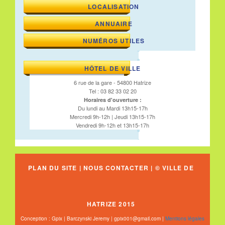
LOCALISATION
ANNUAIRE
NUMÉROS UTILES
HÔTEL DE VILLE
6 rue de la gare - 54800 Hatrize
Tel : 03 82 33 02 20
Horaires d'ouverture :
Du lundi au Mardi 13h15-17h
Mercredi 9h-12h | Jeudi 13h15-17h
Vendredi 9h-12h et 13h15-17h
PLAN DU SITE
|
NOUS CONTACTER
| © VILLE DE
HATRIZE 2015
Conception : Gpix | Barczynski Jeremy | gpix001@gmail.com |
Mentions légales