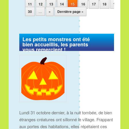
11
12
13
14
15
16
17
18
19
20
30
…
»
Dernière page »
Les petits monstres ont été
bien accueillis, les parents
vous remercient !
Lundi 31 octobre dernier, à la nuit tombée, de bien
étranges créatures ont sillonné le village. Frappant
aux portes des habitations, elles répétaient ces