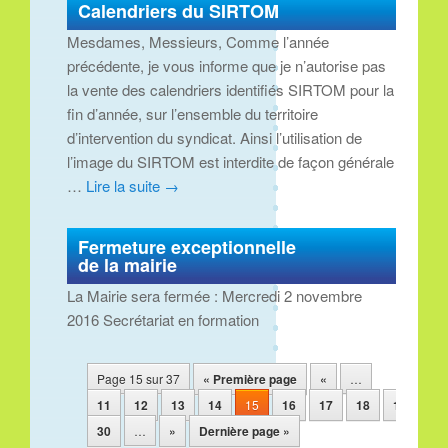
Calendriers du SIRTOM
Mesdames, Messieurs, Comme l’année
précédente, je vous informe que je n’autorise pas
la vente des calendriers identifiés SIRTOM pour la
fin d’année, sur l’ensemble du territoire
d’intervention du syndicat. Ainsi l’utilisation de
l’image du SIRTOM est interdite de façon générale
…
Lire la suite
→
Fermeture exceptionnelle
de la mairie
La Mairie sera fermée : Mercredi 2 novembre
2016 Secrétariat en formation
Navigation des articles
Page 15 sur 37
« Première page
«
…
11
12
13
14
15
16
17
18
19
20
30
…
»
Dernière page »