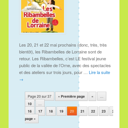
Les 20, 21 et 22 mai prochains (donc, très, très
bientôt), les Ribambelles de Lorraine sont de
retour. Les Ribambelles, c’est LE festival jeune
public de la vallée de l’Orne, avec des spectacles
et des ateliers sur trois jours, pour …
Lire la suite
→
Navigation des articles
Page 20 sur 37
« Première page
«
…
10
…
16
17
18
19
20
21
22
23
24
25
page »