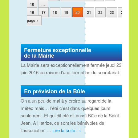
10
…
16
17
18
19
20
21
22
23
24
25
page »
Fermeture exceptionnelle
de la Mairie
La Mairie sera exceptionnellement fermée jeudi 23
juin 2016 en raison d’une formation du secrétariat.
En prévision de la Bûle
On a un peu de mal à y croire au regard de la
météo mais… l’été c’est dans quelques jours
seulement. Et qui dit été dit aussi Bûle de la Saint
Jean. A Hatrize, ce sont les bénévoles de
l’association …
Lire la suite
→