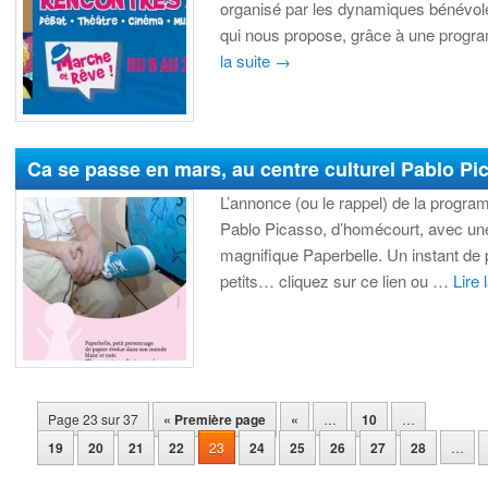
organisé par les dynamiques bénévole
qui nous propose, grâce à une progra
la suite
→
Ca se passe en mars, au centre culturel Pablo Pi
L’annonce (ou le rappel) de la progra
Pablo Picasso, d’homécourt, avec une
magnifique Paperbelle. Un instant de 
petits… cliquez sur ce lien ou …
Lire 
Navigation des articles
Page 23 sur 37
« Première page
«
…
10
…
19
20
21
22
23
24
25
26
27
28
…