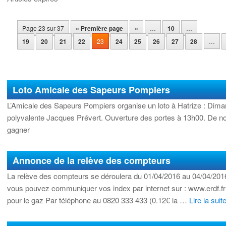
Navigation des articles
Page 23 sur 37
« Première page
«
…
10
…
19
20
21
22
23
24
25
26
27
28
…
Loto Amicale des Sapeurs Pompiers
L’Amicale des Sapeurs Pompiers organise un loto à Hatrize : Dima
polyvalente Jacques Prévert. Ouverture des portes à 13h00. De no
gagner
Annonce de la relève des compteurs
La relève des compteurs se déroulera du 01/04/2016 au 04/04/201
vous pouvez communiquer vos index par internet sur : www.erdf.fr po
pour le gaz Par téléphone au 0820 333 433 (0.12€ la …
Lire la suit