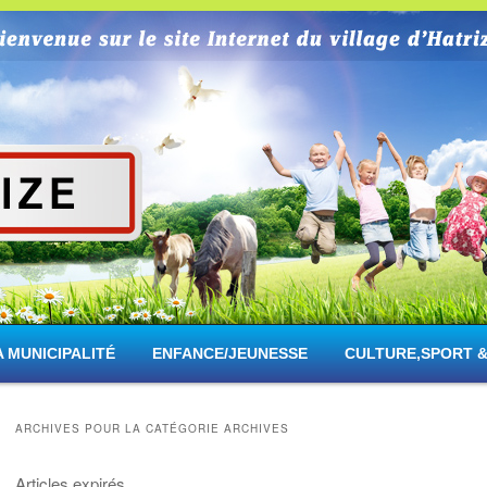
rize
A MUNICIPALITÉ
ENFANCE/JEUNESSE
CULTURE,SPORT &
ARCHIVES POUR LA CATÉGORIE
ARCHIVES
Articles expirés