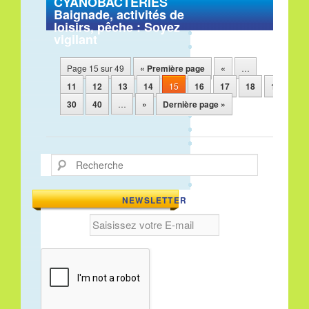
CYANOBACTERIES
Baignade, activités de
loisirs, pêche : Soyez
vigilant
Navigation des articles
Page 15 sur 49
« Première page
«
…
11
12
13
14
15
16
17
18
19
20
30
40
…
»
Dernière page »
Recherche
NEWSLETTER