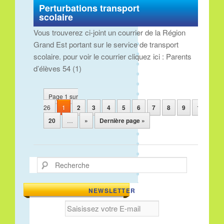
Perturbations transport
scolaire
Vous trouverez ci-joint un courrier de la Région
Grand Est portant sur le service de transport
scolaire. pour voir le courrier cliquez ici : Parents
d’élèves 54 (1)
Navigation des articles
Page 1 sur
26
1
2
3
4
5
6
7
8
9
10
…
20
…
»
Dernière page »
Recherche
NEWSLETTER