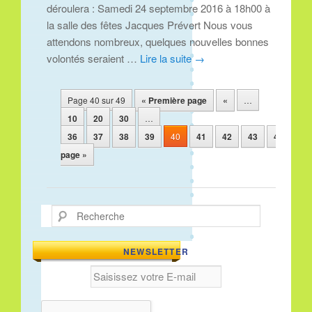
déroulera : Samedi 24 septembre 2016 à 18h00 à
la salle des fêtes Jacques Prévert Nous vous
attendons nombreux, quelques nouvelles bonnes
volontés seraient …
Lire la suite
→
Navigation des articles
Page 40 sur 49
« Première page
«
…
10
20
30
…
36
37
38
39
40
41
42
43
44
45
page »
Recherche
NEWSLETTER