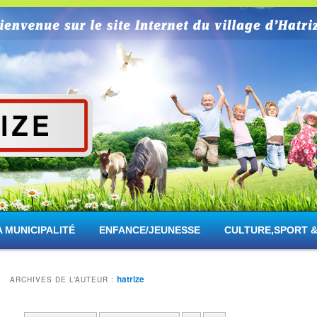
rize
A MUNICIPALITÉ
ENFANCE/JEUNESSE
CULTURE,SPORT &
hatrize
ARCHIVES DE L’AUTEUR :
Navigation des articles