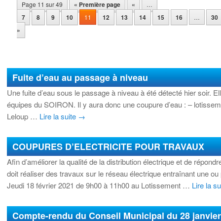
Page 11 sur 49
« Première page
«
…
7
8
9
10
11
12
13
14
15
16
…
30
»
Fuite d’eau au passage à niveau
Une fuite d’eau sous le passage à niveau à été détecté hier soir. El
équipes du SOIRON. Il y aura donc une coupure d’eau : – lotiss
Leloup …
Lire la suite
→
COUPURES D’ELECTRICITE POUR TRAVAUX
Afin d’améliorer la qualité de la distribution électrique et de rép
doit réaliser des travaux sur le réseau électrique entraînant une ou 
Jeudi 18 février 2021 de 9h00 à 11h00 au Lotissement …
Lire la s
Compte-rendu du Conseil Municipal du 28 janvier