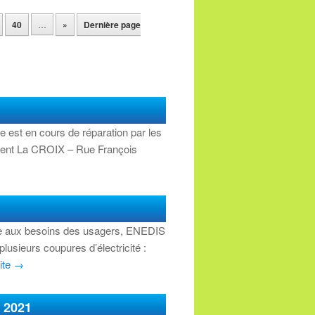
40
…
»
Dernière page
le est en cours de réparation par les
ement La CROIX – Rue François
ondre aux besoins des usagers, ENEDIS
plusieurs coupures d’électricité :
uite
→
 2021