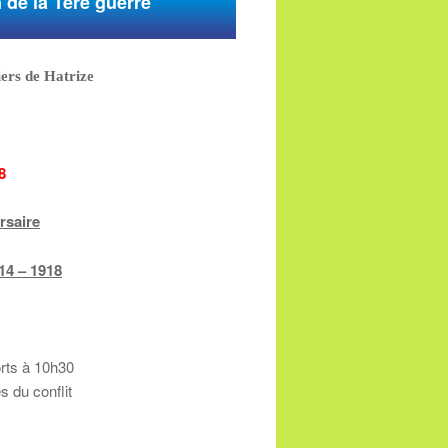
de la 1ère guerre
ers de Hatrize
8
rsaire
14 – 1918
ts à 10h30
 du conflit