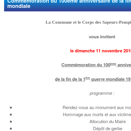
Commémoration du 100ème anniversaire de la fin 
mondiale
La Commune et le Corps des Sapeurs-Pompi
vous invitent
le dimanche 11 novembre 201
Commémoration du 100
annive
ème
de la fin de la 1
guerre mondiale 19
ère
programme :
Rendez-vous au monument aux mor
Hommage aux morts et aux victimes
Allocution du Maire
Dépôt de gerbe