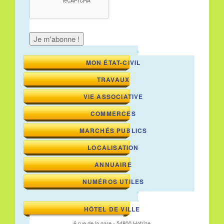
MON ÉTAT-CIVIL
TRAVAUX
VIE ASSOCIATIVE
COMMERCES
MARCHÉS PUBLICS
LOCALISATION
ANNUAIRE
NUMÉROS UTILES
HÔTEL DE VILLE
6 rue de la gare - 54800 Hatrize