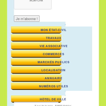
MON ÉTAT-CIVIL
TRAVAUX
VIE ASSOCIATIVE
COMMERCES
MARCHÉS PUBLICS
LOCALISATION
ANNUAIRE
NUMÉROS UTILES
HÔTEL DE VILLE
6 rue de la gare - 54800 Hatrize