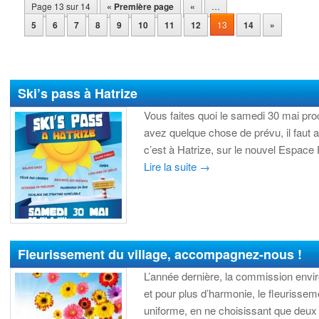
Page 13 sur 14
« Première page
«
…
5
6
7
8
9
10
11
12
13
14
»
Ski’s pass à Hatrize
Vous faites quoi le samedi 30 mai pro
avez quelque chose de prévu, il faut 
c’est à Hatrize, sur le nouvel Espac
Lire la suite
→
Fleurissement du village, accompagnez-nous !
L’année dernière, la commission env
et pour plus d’harmonie, le fleurissem
uniforme, en ne choisissant que deux 