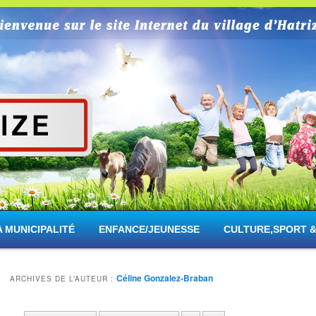
rize
A MUNICIPALITÉ
ENFANCE/JEUNESSE
CULTURE,SPORT &
Céline Gonzalez-Braban
ARCHIVES DE L’AUTEUR :
Navigation des articles