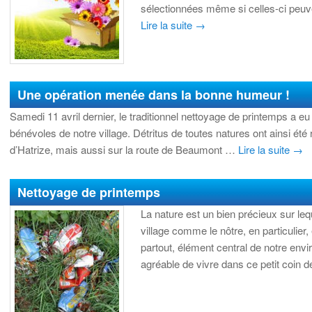
sélectionnées même si celles-ci peuv
Lire la suite
→
Une opération menée dans la bonne humeur !
Samedi 11 avril dernier, le traditionnel nettoyage de printemps a eu 
bénévoles de notre village. Détritus de toutes natures ont ainsi é
d’Hatrize, mais aussi sur la route de Beaumont …
Lire la suite
→
Nettoyage de printemps
La nature est un bien précieux sur lequ
village comme le nôtre, en particulier,
partout, élément central de notre env
agréable de vivre dans ce petit coin