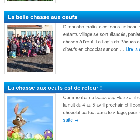
La belle chasse aux oeufs
Dimanche matin, c’est sous un beau so
enfants village se sont élancés, panier
chasse à l’œuf. Le Lapin de Pâques a
d’œufs en chocolat sur son …
Lire la
La chasse aux oeufs est de retour !
Comme il aime beaucoup Hatrize, il re
la nuit du 4 au 5 avril prochain et il 
chocolat partout dans le village, pour 
suite
→