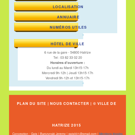
LOCALISATION
ANNUAIRE
NUMÉROS UTILES
HÔTEL DE VILLE
6 rue de la gare - 54800 Hatrize
Tel : 03 82 33 02 20
Horaires d'ouverture :
Du lundi au Mardi 13h15-17h
Mercredi 9h-12h | Jeudi 13h15-17h
Vendredi 9h-12h et 13h15-17h
PLAN DU SITE
|
NOUS CONTACTER
| © VILLE DE
HATRIZE 2015
Conception : Gpix | Barczynski Jeremy | gpix001@gmail.com |
Mentions légales